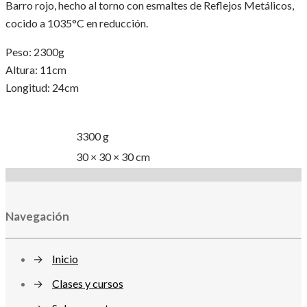
Barro rojo, hecho al torno con esmaltes de Reflejos Metálicos,
cocido a 1035°C en reducción.
Peso: 2300g
Altura: 11cm
Longitud: 24cm
Información adicional
Peso
3300 g
Dimensiones
30 × 30 × 30 cm
Navegación
→
Inicio
→
Clases y cursos